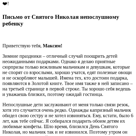
❤️!
Письмо от Святого Николая непослушному
ребенку
Приветствую тебя,
Максим!
Зимние праздники – отличный случай поощрить детей
неожиданными подарками. Однако я делаю приятные
сюрпризы только вежливым мальчикам и девушкам, которые
не спорят со взрослыми, хорошо учатся, едят полезные овощи
и не оскорбляют малышей. Имена тех, кто достоин подарка,
появляются в Золотой книге. Твое имя также в ней записано –
на третьей странице в первой строке. Ты хорошо себя ведешь
и уважаешь близких, поэтому ожидай гостинца.
Непослушные дети заслуживают от меня только связи резок,
хотя это случается очень редко. Однажды капризный мальчик
обидел свою сестру и не хотел извиняться. Ему, кстати, было 6
лет, как тебе сейчас. Я собирался подарить обоим детям их
любимые конфеты. Шло время, близился День Святого
Николая, но мальчик так и не извинился. Поэтому утром он