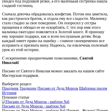
увидел под подушкой резки, а его маленькая сестренка нашла
сладкий гостинец.
Сначала девочка обрадовалась конфетам. Потом она заметила,
как расстроился братик, и отдала ему все сладости. Мальчику
стало стыдно за свое поведение. Он попросил у сестры
прощения и обещал ее не оскорблять. С тех пор имя этого
мальчика ежегодно появляется в Золотой книге. Я приношу
ему хорошие подарки, как и всем послушным детям. Ведь
каждый имеет право на ошибку – главное своевременно все
исправить и признать вину. Надеюсь, ты извлечешь полезный
урок из этой истории.
С искренними праздничными пожеланиями,
Святой
Николай!
Письмо от Святого Николая можно заказать на нашем сайте
Мастерская подарков.
Выберите раздел:
Праздник
Традиции
Письмо от Деда Мороза
Шаблоны писем
История
Похожие статьи
Письмо от Деда Мороза - шаблон №6
Письмо от Деда Мороза - шаблон №6 Привет , Жужик! Пишет