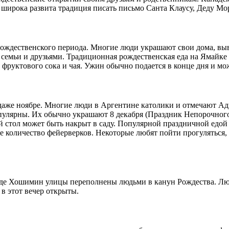
 широка развита традиция писать письмо Санта Клаусу, Деду М
рождественского периода. Многие люди украшают свои дома, в
семьи и друзьями. Традиционная рождественская еда на Ямайке 
фруктового сока и чая. Ужин обычно подается в конце дня и може
 даже ноябре. Многие люди в Аргентине католики и отмечают Ад
популярны. Их обычно украшают 8 декабря (Праздник Непорочног
й стол может быть накрыт в саду. Популярной праздничной едой
 количество фейерверков. Некоторые любят пойти прогуляться, 
оде Хошимин улицы переполнены людьми в канун Рождества. Люд
в этот вечер открыты.