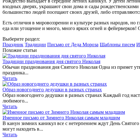
Рождество выпадает в середине летних каникул. У детей летни
входных дверях, украшают свои дома и сады рождественскими 
большинство людей посещают своих друзей, либо отправляются
Есть отличия в мировоззрении и культуре разных народов, но
еда или угощение и много, много ярких огней и фейерверков!
Выберите раздел:
Праздник
Традиции
Письмо от Деда Мороза
Шаблоны писем
И
Похожие статьи
Традиции празднования дня святого Николая
Обычаи празднования дня Святого Николая Одна из примет утв
праздника...
Читать
Образ новогоднего дедушки в разных странах
Образ новогоднего дедушки в разных странах Каждый год насту
любимого...
Читать
Именное письмо от Зимнего Николая самым младшим
В канун зимних каникул все с нетерпением ждут День Святого 
могут находить в...
Читать