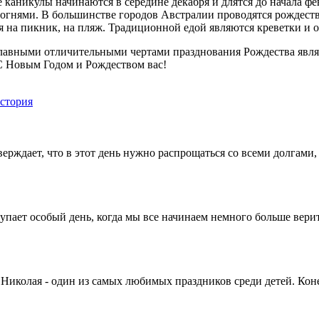
е каникулы начинаются в середине декабря и длятся до начала 
огнями. В большинстве городов Австралии проводятся рождеств
 на пикник, на пляж. Традиционной едой являются креветки и 
 главными отличительными чертами празднования Рождества явля
 С Новым Годом и Рождеством вас!
стория
ерждает, что в этот день нужно распрощаться со всеми долгами
пает особый день, когда мы все начинаем немного больше верить
Николая - один из самых любимых праздников среди детей. Коне