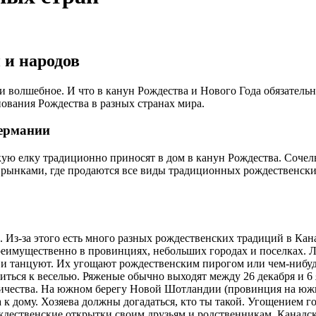
 и народов
 и волшебное. И что в канун Рождества и Нового Года обязатель
нования Рождества в разных странах мира.
Германии
ую елку традиционно приносят в дом в канун Рождества. Сочел
рынками, где продаются все виды традиционных рождественски
. Из-за этого есть много разных рождественских традиций в Ка
реимущественно в провинциях, небольших городах и поселках. Л
ют и танцуют. Их угощают рождественским пирогом или чем-нибу
иться к веселью. Ряженые обычно выходят между 26 декабря и 6 
ничества. На южном берегу Новой Шотландии (провинция на южно
 к дому. Хозяева должны догадаться, кто ты такой. Угощением 
дественские открытки своим друзьям и родственникам. Канадски