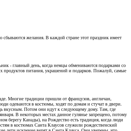
но сбываются желания. В каждой стране этот праздник имеет
ьник - главный день, когда немцы обмениваются подарками со
х продуктов питания, украшений и подарков. Пожалуй, самые
наде. Многие традиции пришли от французов, англичан,
юди одеваются в костюмы, ходят по домам и стучат в двери.
дь вкусным. Потом они идут к следующему дому. Там, где
января. В некоторых местах данное гулянье запрещено, потому
м берегу Канады), на Рождество есть традиция, когда люди
гостям в костюмах Санта Клаусов служили рождественский
е дети искренне верят в Санта Клауса. Они уверены, что