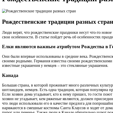
Рождественские традиции разных стран
Люди верят, что рождественские праздники несут что-то новое
свои особенности. В статье пойдет речь об особенностях празд
Елки являются важным атрибутом Рождества в 
Они были впервые использованы в средние века. Рождественск
своими родными. Германия известна своими рождественскими 
известные украшения у немцев – это стеклянные украшения.
Канада
Большая страна, в которой проживает много различных культур
шотландцев, немцев. Есть одна традиция, которая популярна п
Если хозяин дома угадывает, кто к нему пришел, то гости по
хозяин не угадывает, кем ряженые являются, должен присоедин
что люди использовали его в качестве предлога для попрошай
наряжаются в смешные костюмы Санта Клаусов и ходят от дома
пирог или печенье. Также люди в Канаде обязательно шлют рож