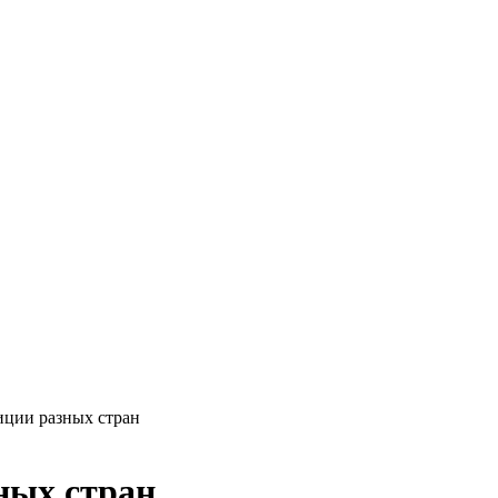
иции разных стран
ных стран