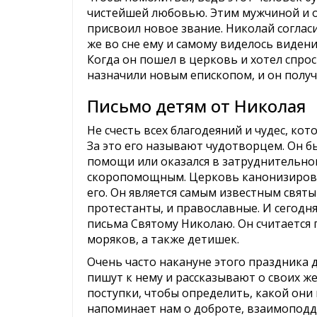
чистейшей любовью. Этим мужчиной и о
присвоил новое звание. Николай согласил
же во сне ему и самому виделось видени
Когда он пошел в церковь и хотел спроси
назначили новым епископом, и он получ
Письмо детям от Николая
Не счесть всех благодеяний и чудес, ко
За это его называют чудотворцем. Он бы
помощи или оказался в затруднительном
скоропомощным. Церковь канонизировал
его. Он является самым известным святым
протестанты, и православные. И сегод
письма Святому Николаю. Он считаетс
моряков, а также детишек.
Очень часто накануне этого праздника
пишут к нему и рассказывают о своих ж
поступки, чтобы определить, какой они
напоминает нам о доброте, взаимоподде