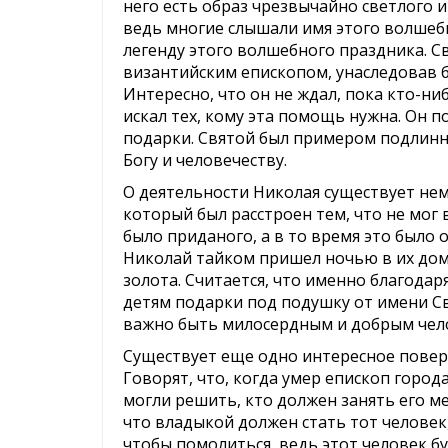
него есть образ чрезвычайно светлого и
ведь многие слышали имя этого волшебн
легенду этого волшебного праздника. 
византийским епископом, унаследовав б
Интересно, что он не ждал, пока кто-ни
искал тех, кому эта помощь нужна. Он 
подарки. Святой был примером подлин
Богу и человечеству.
О деятельности Николая существует не
который был расстроен тем, что не мог 
было приданого, а в то время это было 
Николай тайком пришел ночью в их дом
золота. Считается, что именно благода
детям подарки под подушку от имени Св
важно быть милосердным и добрым чел
Существует еще одно интересное повер
Говорят, что, когда умер епископ горо
могли решить, кто должен занять его м
что владыкой должен стать тот человек
чтобы помолиться, ведь этот человек бу