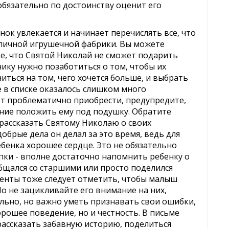
обязательно по достоинству оценит его
ок увлекается и начинает перечислять все, что
о личной игрушечной фабрики. Вы можете
е, что Святой Николай не сможет подарить
ку нужно позаботиться о том, чтобы их
иться на том, чего хочется больше, и выбрать
е в списке оказалось слишком много
т проблематично приобрести, предупредите,
ение положить ему под подушку. Обратите
рассказать Святому Николаю о своих
добрые дела он делал за это время, ведь для
ебенка хорошее сердце. Это не обязательно
пки - вполне достаточно напомнить ребенку о
общался со старшими или просто поделился
енты тоже следует отметить, чтобы малыш
Но не зацикливайте его внимание на них,
ально, но важно уметь признавать свои ошибки,
рошее поведение, но и честность. В письме
ассказать забавную историю, поделиться