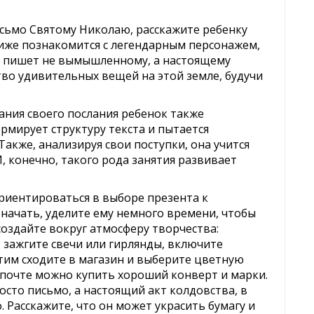
исьмо Святому Николаю, расскажите ребенку
лиже познакомится с легендарным персонажем,
то пишет не вымышленному, а настоящему
о удивительных вещей на этой земле, будучи
сания своего послания ребенок также
рмирует структуру текста и пытается
акже, анализируя свои поступки, она учится
, конечно, такого рода занятия развивает
риентироваться в выборе презента к
о начать, уделите ему немного времени, чтобы
оздайте вокруг атмосферу творчества:
, зажгите свечи или гирлянды, включите
тим сходите в магазин и выберите цветную
а почте можно купить хороший конверт и марки.
росто письмо, а настоящий акт колдовства, в
 Расскажите, что он может украсить бумагу и