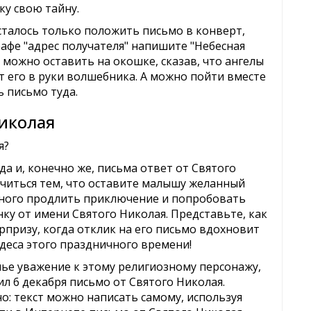
у свою тайну.
сталось только положить письмо в конверт,
рафе "адрес получателя" напишите "Небесная
 можно оставить на окошке, сказав, что ангелы
т его в руки волшебника. А можно пойти вместе
 письмо туда.
Николая
я?
а и, конечно же, письма ответ от Святого
читься тем, что оставите малышу желанный
много продлить приключение и попробовать
ку от имени Святого Николая. Представьте, как
призу, когда отклик на его письмо вдохновит
удеса этого праздничного времени!
ье уважение к этому религиозному персонажу,
л 6 декабря письмо от Святого Николая.
о: текст можно написать самому, используя