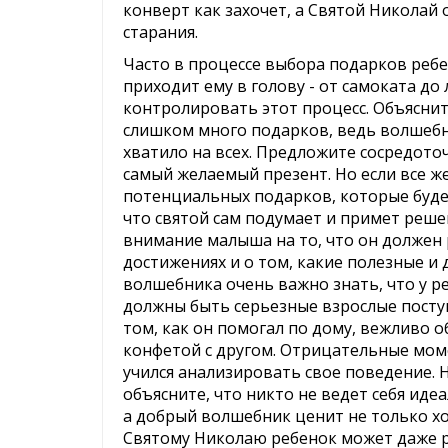
конверт как захочет, а Святой Николай 
старания.
Часто в процессе выбора подарков ребен
приходит ему в голову - от самоката д
контролировать этот процесс. Объяснит
слишком много подарков, ведь волшебни
хватило на всех. Предложите сосредоточ
самый желаемый презент. Но если все ж
потенциальных подарков, которые буде
что святой сам подумает и примет реш
внимание малыша на то, что он должен 
достижениях и о том, какие полезные и 
волшебника очень важно знать, что у р
должны быть серьезные взрослые посту
том, как он помогал по дому, вежливо 
конфетой с другом. Отрицательные мом
учился анализировать свое поведение. 
объясните, что никто не ведет себя иде
а добрый волшебник ценит не только хо
Святому Николаю ребенок может даже р