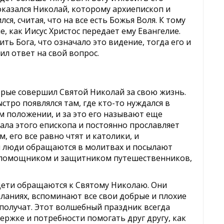
казался Николай, которому архиепископ и
ся, считая, что на все есть Божья Воля. К тому
е, как Иисус Христос передает ему Евангелие.
ть Бога, что означало это видение, тогда его и
ил ответ на свой вопрос.
торые совершил Святой Николай за свою жизнь.
стро появлялся там, где кто-то нуждался в
 положении, и за это его называют еще
а этого епископа и постоянно прославляет
, его все равно чтят и католики, и
ня люди обращаются в молитвах и посылают
я помощником и защитником путешественников,
 дети обращаются к Святому Николаю. Они
еланиях, вспоминают все свои добрые и плохие
 получат. Этот волшебный праздник всегда
ржке и потребности помогать друг другу, как