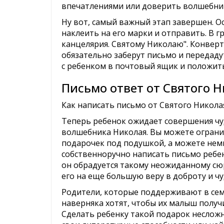
впечатлениями или доверить волшебник
Ну вот, самый важный этап завершен. О
наклеить на его марки и отправить. В г
канцелярия. Святому Николаю". Конверт
обязательно заберут письмо и передаду
с ребенком в почтовый ящик и положить
Письмо ответ от Святого 
Как написать письмо от Святого Никола
Теперь ребенок ожидает совершения чуд
волшебника Николая. Вы можете ограни
подарочек под подушкой, а можете не
собственноручно написать письмо ребен
он обрадуется такому неожиданному сюр
его на еще большую веру в доброту и ч
Родители, которые поддерживают в сем
наверняка хотят, чтобы их малыш получи
Сделать ребенку такой подарок несложн