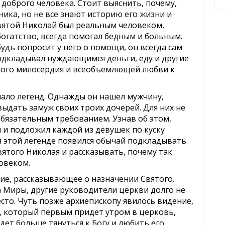
 доброго человека. Стоит выяснить, почему,
ика, но не все знают историю его жизни и
Святой Николай был реальным человеком,
огатство, всегда помогал бедным и больным.
будь попросит у него о помощи, он всегда сам
подкладывал нуждающимся деньги, еду и другие
ного милосердия и всеобъемлющей любви к
мало легенд. Однажды он нашел мужчину,
выдать замуж своих троих дочерей. Для них не
обязательным требованием. Узнав об этом,
 и подложил каждой из девушек по куску
ря этой легенде появился обычай подкладывать
ятого Николая и рассказывать, почему так
овеком.
ие, рассказывающее о назначении Святого.
да Миры, другие руководители церкви долго не
есто. Чуть позже архиепископу явилось видение,
, который первым придет утром в церковь,
дет больше тянуться к Богу и любить его