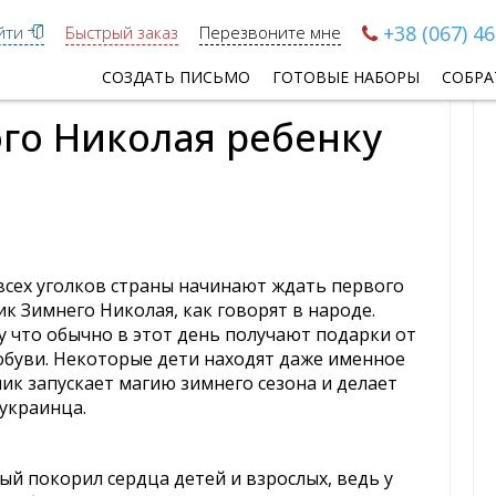
+38 (067) 4
еда Мороза
Письмо от Святого Николая ребенку
йти
Быстрый заказ
Перезвоните мне
СОЗДАТЬ ПИСЬМО
ГОТОВЫЕ НАБОРЫ
СОБРА
ого Николая ребенку
 всех уголков страны начинают ждать первого
к Зимнего Николая, как говорят в народе.
 что обычно в этот день получают подарки от
 обуви. Некоторые дети находят даже именное
ик запускает магию зимнего сезона и делает
украинца.
ый покорил сердца детей и взрослых, ведь у