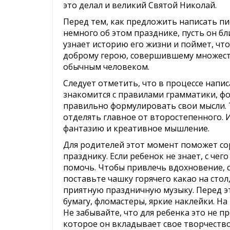
это делал и великий Святой Николай.
Перед тем, как предложить написать п
немного об этом празднике, пусть он б
узнает историю его жизни и поймет, ч
доброму герою, совершившему множеств
обычным человеком.
Следует отметить, что в процессе напи
знакомится с правилами грамматики, фо
правильно формулировать свои мысли. Т
отделять главное от второстепенного. И
фантазию и креативное мышление.
Для родителей этот момент поможет со
празднику. Если ребенок не знает, с чег
помочь. Чтобы привлечь вдохновение, с
поставьте чашку горячего какао на стол
приятную праздничную музыку. Перед э
бумагу, фломастеры, яркие наклейки. Н
Не забывайте, что для ребенка это не п
которое он вкладывает свое творчество.