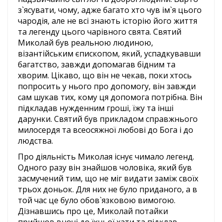
з`ясувати, чому, адже багато хто чув ім`я цього
чародія, але не всі знають історію його життя
та легенду цього чарівного свята. Святий
Миколай був реальною людиною,
візантійським єпископом, який, успадкувавши
багатство, завжди допомагав бідним та
хворим. Цікаво, що він не чекав, поки хтось
попросить у нього про допомогу, він завжди
сам шукав тих, кому ця допомога потрібна. Він
підкладав нужденним гроші, їжу та інші
дарунки. Святий був прикладом справжнього
милосердя та всеосяжної любові до Бога і до
людства.
Про діяльність Миколая існує чимало легенд.
Одного разу він знайшов чоловіка, який був
засмучений тим, що не міг видати заміж своїх
трьох доньок. Для них не було приданого, а в
той час це було обов`язковою вимогою.
Дізнавшись про це, Миколай потайки
прийшов вночі до їхньої хати та підклав