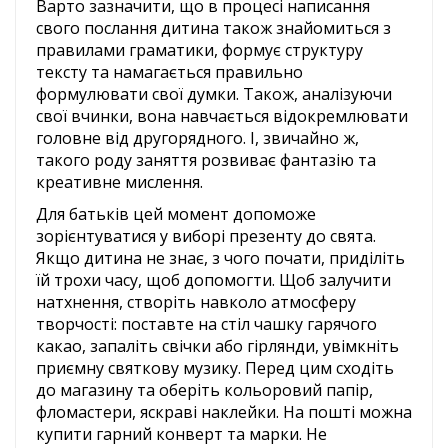
Варто зазначити, що в процесі написання
свого послання дитина також знайомиться з
правилами граматики, формує структуру
тексту та намагається правильно
формулювати свої думки. Також, аналізуючи
свої вчинки, вона навчається відокремлювати
головне від другорядного. І, звичайно ж,
такого роду заняття розвиває фантазію та
креативне мислення.
Для батьків цей момент допоможе
зорієнтуватися у виборі презенту до свята.
Якщо дитина не знає, з чого почати, приділіть
їй трохи часу, щоб допомогти. Щоб залучити
натхнення, створіть навколо атмосферу
творчості: поставте на стіл чашку гарячого
какао, запаліть свічки або гірлянди, увімкніть
приємну святкову музику. Перед цим сходіть
до магазину та оберіть кольоровий папір,
фломастери, яскраві наклейки. На пошті можна
купити гарний конверт та марки. Не