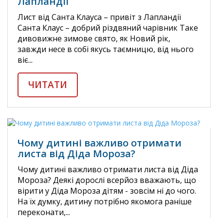
Лапландії
Лист від Санта Клауса – привіт з Лапландії
Санта Клаус – добрий різдвяний чарівник Таке
дивовижне зимове свято, як Новий рік,
завжди несе в собі якусь таємницю, від нього
віє...
ЧИТАТИ
Чому дитині важливо отримати
листа від Діда Мороза?
Чому дитині важливо отримати листа від Діда
Мороза? Деякі дорослі всерйоз вважають, що
вірити у Діда Мороза дітям - зовсім ні до чого.
На їх думку, дитину потрібно якомога раніше
переконати,...