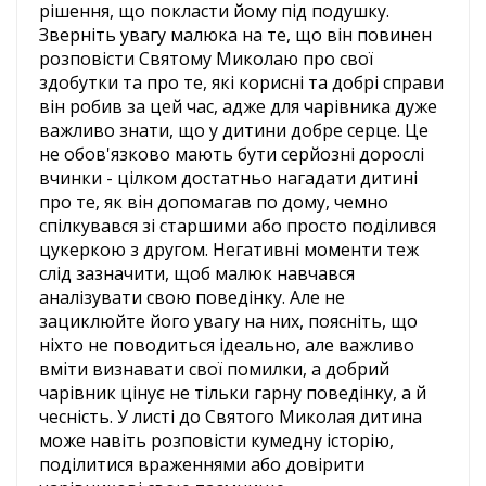
рішення, що покласти йому під подушку.
Зверніть увагу малюка на те, що він повинен
розповісти Святому Миколаю про свої
здобутки та про те, які корисні та добрі справи
він робив за цей час, адже для чарівника дуже
важливо знати, що у дитини добре серце. Це
не обов'язково мають бути серйозні дорослі
вчинки - цілком достатньо нагадати дитині
про те, як він допомагав по дому, чемно
спілкувався зі старшими або просто поділився
цукеркою з другом. Негативні моменти теж
слід зазначити, щоб малюк навчався
аналізувати свою поведінку. Але не
зациклюйте його увагу на них, поясніть, що
ніхто не поводиться ідеально, але важливо
вміти визнавати свої помилки, а добрий
чарівник цінує не тільки гарну поведінку, а й
чесність. У листі до Святого Миколая дитина
може навіть розповісти кумедну історію,
поділитися враженнями або довірити