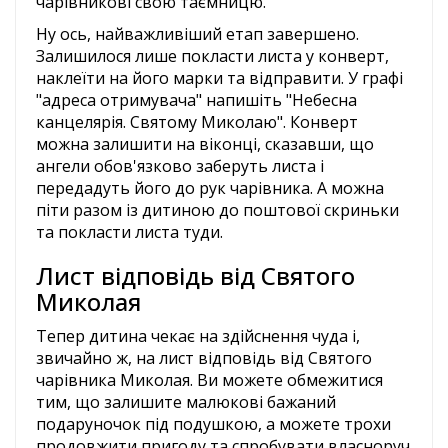
чарівникові свою таємницю.
Ну ось, найважливіший етап завершено.
Залишилося лише покласти листа у конверт,
наклеїти на його марки та відправити. У графі
"адреса отримувача" напишіть "Небесна
канцелярія. Святому Миколаю". Конверт
можна залишити на віконці, сказавши, що
ангели обов'язково заберуть листа і
передадуть його до рук чарівника. А можна
піти разом із дитиною до поштової скриньки
та покласти листа туди.
Лист відповідь від Святого
Миколая
Тепер дитина чекає на здійснення чуда і,
звичайно ж, на лист відповідь від Святого
чарівника Миколая. Ви можете обмежитися
тим, що залишите малюкові бажаний
подаруночок під подушкою, а можете трохи
продовжити пригоду та спробувати власноруч