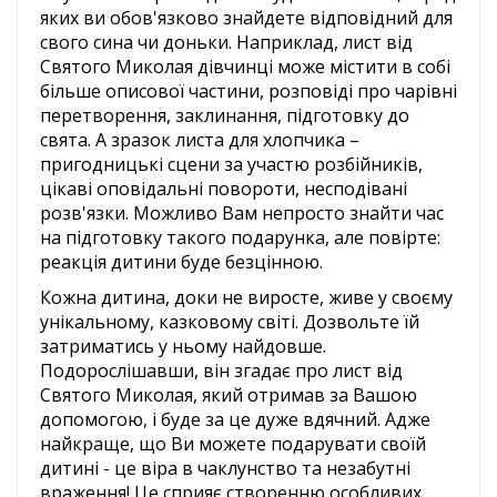
яких ви обов'язково знайдете відповідний для
свого сина чи доньки. Наприклад, лист від
Святого Миколая дівчинці може містити в собі
більше описової частини, розповіді про чарівні
перетворення, заклинання, підготовку до
свята. А зразок листа для хлопчика –
пригодницькі сцени за участю розбійників,
цікаві оповідальні повороти, несподівані
розв'язки. Можливо Вам непросто знайти час
на підготовку такого подарунка, але повірте:
реакція дитини буде безцінною.
Кожна дитина, доки не виросте, живе у своєму
унікальному, казковому світі. Дозвольте їй
затриматись у ньому найдовше.
Подорослішавши, він згадає про лист від
Святого Миколая, який отримав за Вашою
допомогою, і буде за це дуже вдячний. Адже
найкраще, що Ви можете подарувати своїй
дитині - це віра в чаклунство та незабутні
враження! Це сприяє створенню особливих