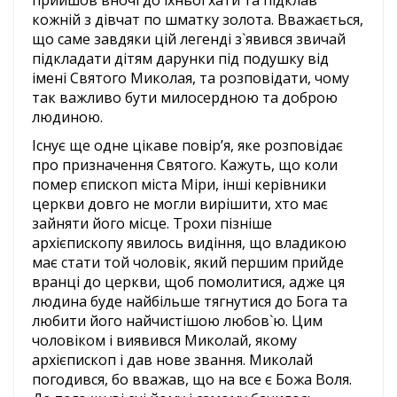
кожній з дівчат по шматку золота. Вважається,
що саме завдяки цій легенді з`явився звичай
підкладати дітям дарунки під подушку від
імені Святого Миколая, та розповідати, чому
так важливо бути милосердною та доброю
людиною.
Існує ще одне цікаве повір’я, яке розповідає
про призначення Святого. Кажуть, що коли
помер єпископ міста Міри, інші керівники
церкви довго не могли вирішити, хто має
зайняти його місце. Трохи пізніше
архієпископу явилось видіння, що владикою
має стати той чоловік, який першим прийде
вранці до церкви, щоб помолитися, адже ця
людина буде найбільше тягнутися до Бога та
любити його найчистішою любов`ю. Цим
чоловіком і виявився Миколай, якому
архієпископ і дав нове звання. Миколай
погодився, бо вважав, що на все є Божа Воля.