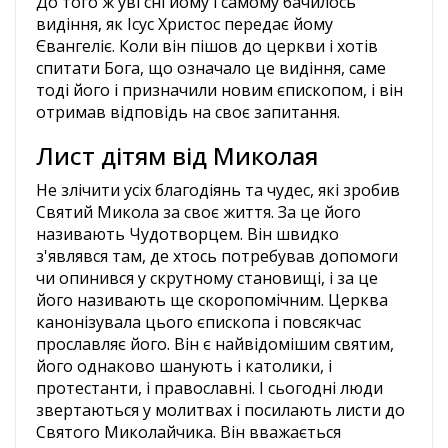
До того ж уві сні йому і самому бачилось
видіння, як Ісус Христос передає йому
Євангеліє. Коли він пішов до церкви і хотів
спитати Бога, що означало це видіння, саме
тоді його і призначили новим єпископом, і він
отримав відповідь на своє запитання.
Лист дітям від Миколая
Не злічити усіх благодіянь та чудес, які зробив
Святий Микола за своє життя. За це його
називають Чудотворцем. Він швидко
з'являвся там, де хтось потребував допомоги
чи опинився у скрутному становищі, і за це
його називають ще скоропомічним. Церква
канонізувала цього єпископа і повсякчас
прославляє його. Він є найвідомішим святим,
його однаково шанують і католики, і
протестанти, і православні. І сьогодні люди
звертаються у молитвах і посилають листи до
Святого Миколайчика. Він вважається