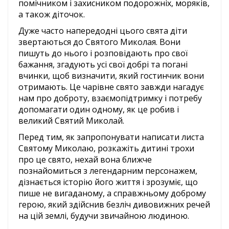
помічником і захисником подорожніх, моряків,
а також діточок.
Дуже часто напередодні цього свята діти
звертаються до Святого Миколая. Вони
пишуть до нього і розповідають про свої
бажання, згадують усі свої добрі та погані
вчинки, щоб визначити, який гостинчик вони
отримають. Це чарівне свято завжди нагадує
нам про доброту, взаємопідтримку і потребу
допомагати один одному, як це робив і
великий Святий Миколай.
Перед тим, як запропонувати написати листа
Святому Миколаю, розкажіть дитині трохи
про це свято, нехай вона ближче
познайомиться з легендарним персонажем,
дізнається історію його життя і зрозуміє, що
пише не вигаданому, а справжньому доброму
герою, який здійснив безліч дивовижних речей
на цій землі, будучи звичайною людиною.