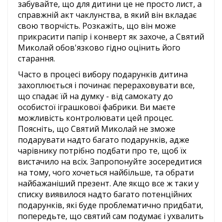
забувайте, що для дитини це не просто лист, а
справжній акт чаклунства, в який він вкладає
свою творчість. Розкажіть, що він може
прикрасити папір і конверт як захоче, а Святий
Миколай обов'язково гідно оцінить його
старання.
Часто в процесі вибору подарунків дитина
захоплюється і починає перераховувати все,
що спадає їй на думку - від самокату до
особистої іграшкової фабрики. Ви маєте
можливість контролювати цей процес.
Поясніть, що Святий Миколай не зможе
подарувати надто багато подарунків, адже
чарівнику потрібно подбати про те, щоб їх
вистачило на всіх. Запропонуйте зосередитися
на тому, чого хочеться найбільше, та обрати
найбажаніший презент. Але якщо все ж таки у
списку виявилося надто багато потенційних
подарунків, які буде проблематично придбати,
попередьте, що святий сам подумає і ухвалить