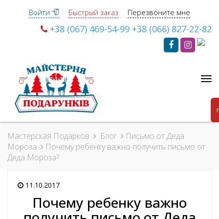
Войти
Быстрый заказ
Перезвоните мне
+38 (067) 469-54-99
+38 (066) 827-22-82
Ме
Мастерская Подарков
Блог
Письмо от Деда
Мороза
Почему ребенку важно получить письмо от
Деда Мороза?
11.10.2017
Почему ребенку важно
получить письмо от Деда