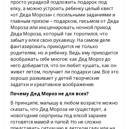
просто украдкой подложить подарок под
елку, а можно устроить ребенку целый квест
«от Деда Мороза» с посильными заданиями и
главным призом – подарком, письмом от Деда
Мороза или инсценировать ночной приход
Деда Мороза, который так торопился, что
забыл у елки свою рукавицу. На самом деле
фантазировать приходится не только
родителям, но и ребенку. Ведь ему приходится
воображать себе многое: как Дед Мороз до
него добирается, что он любит кушать, как он
живет летом, получает ли подарки сам. Все это
хорошо развивает у детей творческие
задатки и креативное воображение.
Почему Дед Мороз не для всех?
В принципе, малышу в любом возрасте можно
сказать, что Дед Мороза не существует, а
новогодние сюрпризы под елкой заранее
готовятся мамой и папой. Но не сложно
представить ситуацию в детском саду или на