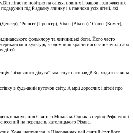
у.Він літає по повітрю на санях, повних іграшок і запряжених
подарунки під Різдвяну ялинку і в панчохи усіх дітей, які
Денсер), ‘Prancer (Пренсер), Vixen (Віксен),’ Comet (Комет),
андинавського фольклору та язичницькі боги. Його часто
мериканській культурі, згодом інші країни його запозичили або
я дітей.
енція "різдвяного дідуся" там існує насправді! Знаходиться вона
вку в будь-який куточок світу. А мрії дорослих і дітей про
в день вшанування Святого Миколая. Однак в період Реформації
еренесений на переддень католицького Різдва.
удня. Хоча, наприклад, в Нідерландах цей святий (тут його