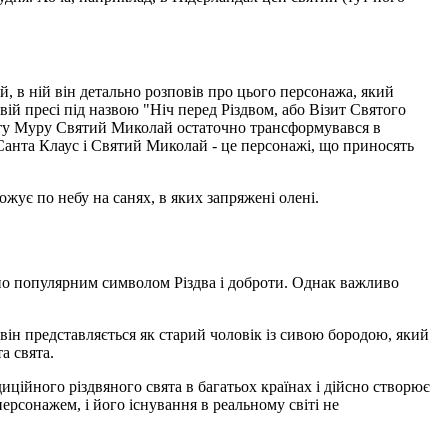
, в ній він детально розповів про цього персонажа, який
ій пресі під назвою "Ніч перед Різдвом, або Візит Святого
енту Муру Святий Миколай остаточно трансформувався в
 Санта Клаус і Святий Миколай - це персонажі, що приносять
ує по небу на санях, в яких запряжені олені.
айно популярним символом Різдва і доброти. Однак важливо
 він представляється як старий чоловік із сивою бородою, який
а свята.
иційного різдвяного свята в багатьох країнах і дійсно створює
персонажем, і його існування в реальному світі не