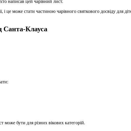
хто написав цей чарівний лист.
, і це може стати частиною чарівного святкового досвіду для діт
ід Санта-Клауса
ати:
ист може бути для різних вікових категорій.