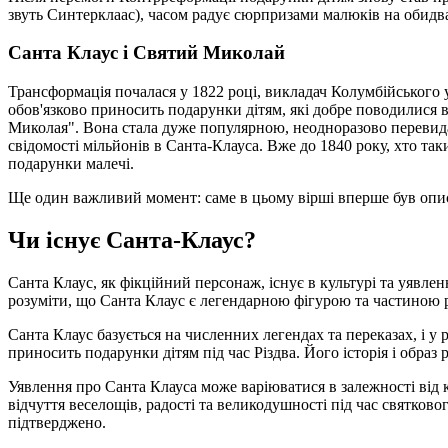
звуть Синтерклаас), часом радує сюрпризами малюків на обидва
Санта Клаус і Святий Миколай
Трансформація почалася у 1822 році, викладач Колумбійського у
обов'язково приносить подарунки дітям, які добре поводилися в
Миколая". Вона стала дуже популярною, неодноразово перевид
свідомості мільйонів в Санта-Клауса. Вже до 1840 року, хто та
подарунки малечі.
Ще один важливий момент: саме в цьому вірші вперше був описа
Чи існує Санта-Клаус?
Санта Клаус, як фікційний персонаж, існує в культурі та уявле
розуміти, що Санта Клаус є легендарною фігурою та частиною р
Санта Клаус базується на численних легендах та переказах, і у 
приносить подарунки дітям під час Різдва. Його історія і образ 
Уявлення про Санта Клауса може варіюватися в залежності від к
відчуття веселощів, радості та великодушності під час святково
підтверджено.