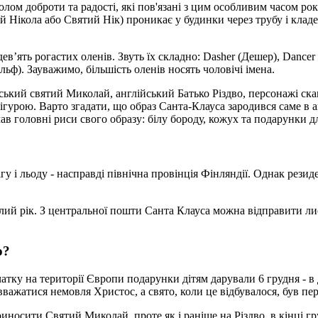
лом доброти та радості, які пов'язані з цим особливим часом рок
й Нікола або Святий Нік) проникає у будинки через трубу і кладе 
в’ять рогастих оленів. Звуть їх складно: Dasher (Дешер), Dancer (
ольф). Зауважимо, більшість оленів носять чоловічі імена.
ський святий Миколай, англійський Батько Різдво, персонажі ск
гурою. Варто згадати, що образ Санта-Клауса зародився саме в а
ав головні риси свого образу: білу бороду, кожух та подарунки дл
гу і льоду - насправді північна провінція Фінляндії. Однак резид
й рік. З центральної пошти Санта Клауса можна відправити листі
о?
чатку на території Європи подарунки дітям дарували 6 грудня - 
 вважатися немовля Христос, а свято, коли це відбувалося, був п
носити Святий Миколай, проте як і раніше на Різдво, в кінці гр