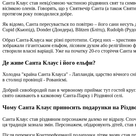
Санта Клаус став невід'ємною частиною різдвяних свят та симво
вісімкою оленів. Говорять, що у Святвечір Санта (а також Святи
протягом року поводилися добре.
Як відомо, Санта пересувається по повітрю – його сани несуть де
Cupid (Кьюпід), Donder (Дондера), Blitzen (Блітц), Rudolph (Руд
Образ Санта-Клауса має різні прототипи. Серед них – християн
зображали гігантським ельфом, лісовим духом або релігійною фі
створили власні варіації. Уже на початку 20-го сторіччя Санта м
Де живе Санта Клаус і його ельфи?
Холодна "країна Санта Клауса" - Лапландія, царство вічного сні
в столиці провінції - Рованіємі.
Добрий сивобородий пан в червоному приймає тут гостей кругли
свято оживають в казковому Санта-Парку і Різдвяної селі.
Чому Санта Клаус приносить подарунки на Різдв
Санта Клаус став різдвяним персонажем далеко не відразу. Спо
ця традиція зазнала змін. Персонажем, обдаровують дітей, став
Після перемоги Контрреформації подарунки дітям знову став при