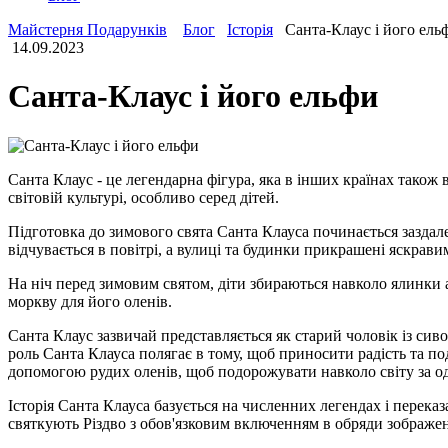
Майстерня Подарунків
Блог
Історія
Санта-Клаус і його ель
14.09.2023
Санта-Клаус і його ельфи
Санта Клаус - це легендарна фігура, яка в інших країнах також
світовій культурі, особливо серед дітей.
Підготовка до зимового свята Санта Клауса починається заздал
відчувається в повітрі, а вулиці та будинки прикрашені яскрав
На ніч перед зимовим святом, діти збираються навколо ялинки а
моркву для його оленів.
Санта Клаус зазвичай представляється як старий чоловік із си
роль Санта Клауса полягає в тому, щоб приносити радість та под
допомогою рудих оленів, щоб подорожувати навколо світу за од
Історія Санта Клауса базується на численних легендах і переказ
святкують Різдво з обов'язковим включенням в обряди зображенн