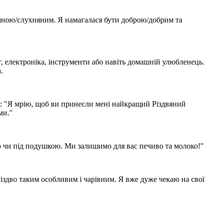
няною/слухняним. Я намагалася бути доброю/добрим та
г, електроніка, інструменти або навіть домашній улюбленець.
.
ад: "Я мрію, щоб ви принесли мені найкращий Різдвяний
ми."
ою чи під подушкою. Ми залишимо для вас печиво та молоко!"
іздво таким особливим і чарівним. Я вже дуже чекаю на свої