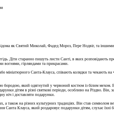
фи
 відома як Святий Миколай, Фадед Мороз, Пере Нодвіг, та іншими
егідь. Діти старанно пишуть листи Санті, в яких розповідають п
ими вогнями, гірляндами та прикрасами.
бо мініатюрного Санта-Клауса, співають колядки та чекають на ч
вою бородою, який одягнутий у червоний костюм із білим мехом. 
арунки дітям в різні святкові періоди, особливо на Різдво. Він, 
ну ніч і доставляти подарунки.
ах, а також на різних культурних традиціях. Він став символом ве
я Санта Клауса, який роздаровує подарунки дітям, слухає їхні ба