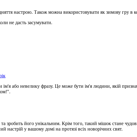
дняття настрою. Також можна використовувати як зимову гру в к
оли не дасть засумувати.
рік
ім'я або невелику фразу. Це може бути ім'я людини, якій призн
ом!".
та зробить його унікальним. Крім того, такий мішок стане чудо
ий настрій у вашому домі на протязі всіх новорічних свят.