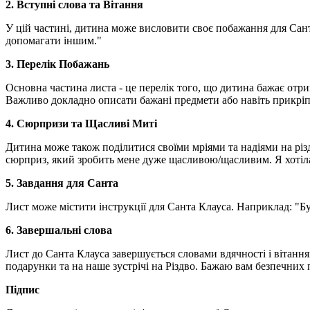
2. Вступні слова та Вітання
У цій частині, дитина може висловити своє побажання для Сант
допомагати іншим."
3. Перелік Побажань
Основна частина листа - це перелік того, що дитина бажає отри
Важливо докладно описати бажані предмети або навіть прикріпи
4. Сюрпризи та Щасливі Миті
Дитина може також поділитися своїми мріями та надіями на різ
сюрприз, який зробить мене дуже щасливою/щасливим. Я хотіла
5. Завдання для Санта
Лист може містити інструкції для Санта Клауса. Наприклад: "Бу
6. Завершальні слова
Лист до Санта Клауса завершується словами вдячності і вітанн
подарунки та на наше зустрічі на Різдво. Бажаю вам безпечних п
Підпис