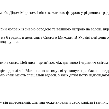
або Дідом Морозом, і він є важливою фігурою у різдвяних тради
рий чоловік із сивою бородою та великою митрою на голові, вбра
5 на 6 грудня, в день свята Святого Миколая. В Україні цей день 
 подарунки.
 на свято. Цей лист - це зв'язок між дитиною і чарівним світом 
цією для дітей. Малюки по всьому світу пишуть про бажані подар
о країн мають спеціальні адреси, з яких дітям потім відповіда
у він адресований. Дитина може виразити свою радість і вдячніс