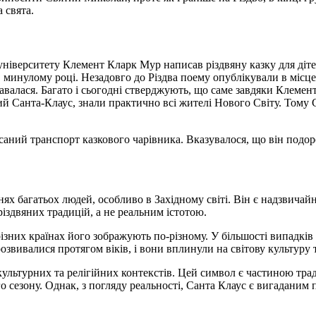
 свята.
ніверситету Клемент Кларк Мур написав різдвяну казку для дітей
 минулому році. Незадовго до Різдва поему опублікували в місцев
авалася. Багато і сьогодні стверджують, що саме завдяки Клем
кий Санта-Клаус, знали практично всі жителі Нового Світу. Тому
ний транспорт казкового чарівника. Вказувалося, що він подорож
ннях багатьох людей, особливо в Західному світі. Він є надзвич
іздвяних традицій, а не реальним істотою.
різних країнах його зображують по-різному. У більшості випадків
розвивалися протягом віків, і вони вплинули на світову культуру т
ультурних та релігійних контекстів. Цей символ є частиною трад
го сезону. Однак, з погляду реальності, Санта Клаус є вигаданим 