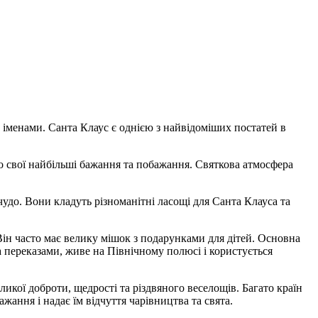
 іменами. Санта Клаус є однією з найвідоміших постатей в
ро свої найбільші бажання та побажання. Святкова атмосфера
удо. Вони кладуть різноманітні ласощі для Санта Клауса та
Він часто має велику мішок з подарунками для дітей. Основна
за переказами, живе на Північному полюсі і користується
ликої доброти, щедрості та різдвяного веселощів. Багато країн
жання і надає їм відчуття чарівництва та свята.