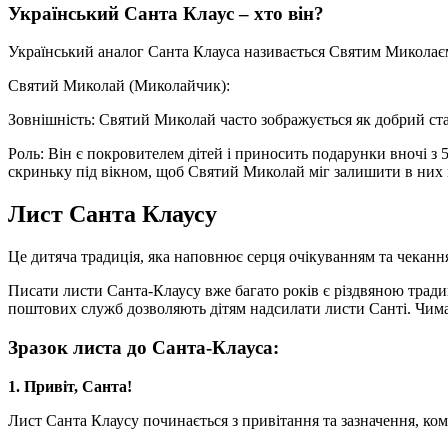
Український Санта Клаус – хто він?
Український аналог Санта Клауса називається Святим Миколаєм 
Святий Миколай (Миколайчик):
Зовнішність: Святий Миколай часто зображується як добрий ста
Роль: Він є покровителем дітей і приносить подарунки вночі з 
скриньку під вікном, щоб Святий Миколай міг залишити в них
Лист Санта Клаусу
Це дитяча традиція, яка наповнює серця очікуванням та чеканням
Писати листи Санта-Клаусу вже багато років є різдвяною тради
поштових служб дозволяють дітям надсилати листи Санті. Чимал
Зразок листа до Санта-Клауса:
1. Привіт, Санта!
Лист Санта Клаусу починається з привітання та зазначення, ком