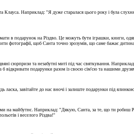
а Клауса. Наприклад: "Я дуже старалася цього року і була слух
мати в подарунок на Різдво. Це можуть бути іграшки, книги, одя
ти фотографії, щоб Санта точно зрозумів, що саме бажає дитина
двяні сюрпризи та незабутні миті під час святкування. Наприкл
 б відкривати подарунки разом із своєю сім'єю та нашими друзя
дь ласка, завітайте до нас вночі і залиште подарунки під ялинк
ями на майбутнє. Наприклад: "Дякую, Санта, за те, що ти робиш Р
ольотів і веселого Різдва!"