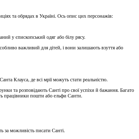
ціях та обрядах в Україні. Ось опис цих персонажів:
ний у єпископський одяг або білу рясу.
особливо важливий для дітей, і вони залишають взуття або
Санта Клауса, де всі мрії можуть стати реальністю.
унки та розповідають Санті про свої успіхи й бажання. Багато
ють працівники пошти або ельфи Санти.
ть за можливість писати Санті.