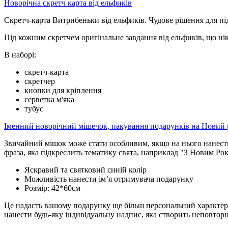
Новорічна скретч карта від ельфиків
Скретч-карта Витрибеньки від ельфиків. Чудове рішення для пі
Під кожним скретчем оригінальне завдання від ельфиків, що нік
В наборі:
скретч-карта
скретчер
кнопки для кріплення
серветка м'яка
тубус
Іменний новорічний мішечок, пакування подарунків на Новий 
Звичайний мішок може стати особливим, якщо на нього нанести 
фраза, яка підкреслить тематику свята, наприклад "З Новим Рок
Яскравий та святковий синій колір
Можливість нанести ім’я отримувача подарунку
Розмір: 42*60см
Це надасть вашому подарунку ще більш персональний характер 
нанести будь-яку індивідуальну надпис, яка створить неповторн