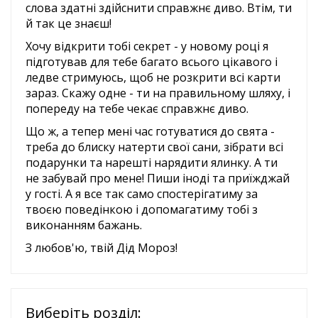
слова здатні здійснити справжнє диво. Втім, ти
й так це знаєш!
Хочу відкрити тобі секрет - у новому році я
підготував для тебе багато всього цікавого і
ледве стримуюсь, щоб не розкрити всі карти
зараз. Скажу одне - ти на правильному шляху, і
попереду на тебе чекає справжнє диво.
Що ж, а тепер мені час готуватися до свята -
треба до блиску натерти свої сани, зібрати всі
подарунки та нарешті нарядити ялинку. А ти
не забувай про мене! Пиши іноді та приїжджай
у гості. А я все так само спостерігатиму за
твоєю поведінкою і допомагатиму тобі з
виконанням бажань.
З любов'ю, твій Дід Мороз!
Виберіть розділ: