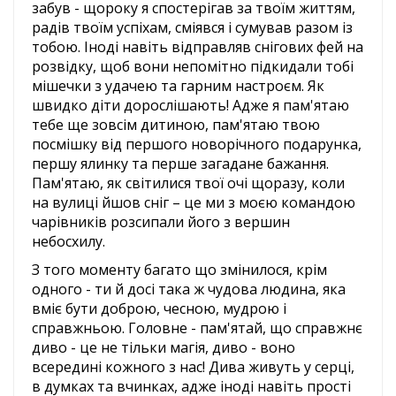
забув - щороку я спостерігав за твоїм життям,
радів твоїм успіхам, сміявся і сумував разом із
тобою. Іноді навіть відправляв снігових фей на
розвідку, щоб вони непомітно підкидали тобі
мішечки з удачею та гарним настроєм. Як
швидко діти дорослішають! Адже я пам'ятаю
тебе ще зовсім дитиною, пам'ятаю твою
посмішку від першого новорічного подарунка,
першу ялинку та перше загадане бажання.
Пам'ятаю, як світилися твої очі щоразу, коли
на вулиці йшов сніг – це ми з моєю командою
чарівників розсипали його з вершин
небосхилу.
З того моменту багато що змінилося, крім
одного - ти й досі така ж чудова людина, яка
вміє бути доброю, чесною, мудрою і
справжньою. Головне - пам'ятай, що справжнє
диво - це не тільки магія, диво - воно
всередині кожного з нас! Дива живуть у серці,
в думках та вчинках, адже іноді навіть прості