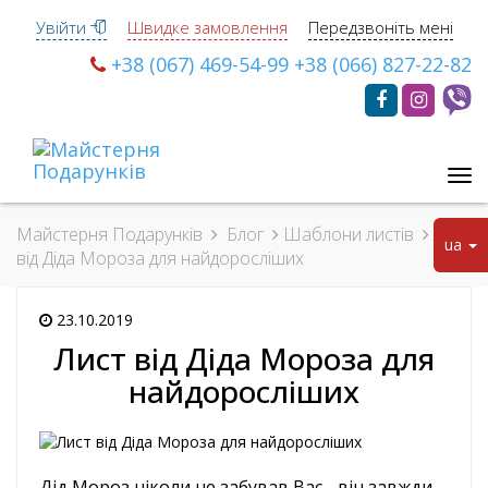
Увійти
Швидке замовлення
Передзвоніть мені
+38 (067) 469-54-99
+38 (066) 827-22-82
Ме
Майстерня Подарунків
Блог
Шаблони листів
Лист
ua
від Діда Мороза для найдоросліших
23.10.2019
Лист від Діда Мороза для
найдоросліших
Дід Мороз ніколи не забував Вас - він завжди