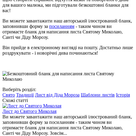
для вашого малюка, ми підготували безкоштовні бланки для
вас!
Ви можете завантажити наш авторський ілюстрований бланк,
заповнивши форму за
посиланням
- таким чином ви
отримаєте бланк для написання листа Святому Миколаю,
Санті чи Діду Морозу.
Він прийде в електронному вигляді на пошту. Достатньо лише
роздрукувати - і новорічні дива починаються!
Виберіть розділ:
Свято
Традиції
Лист від Діда Мороза
Шаблони листів
Історія
Схожі статті
Лист до Святого Миколая
Ви можете завантажити наш авторський ілюстрований бланк,
заповнивши форму за посиланням - таким чином ви
отримаєте бланк для написання листа Святому Миколаю,
Санті чи Діду Морозу. Зовсім...